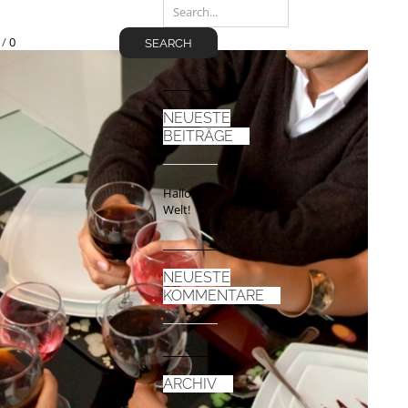
/
/
0
SEARCH
NEUESTE
BEITRÄGE
Hallo
Welt!
NEUESTE
KOMMENTARE
ARCHIV