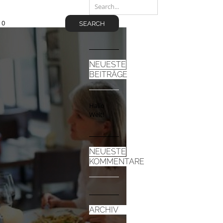
/
0
SEARCH
NEUESTE
BEITRÄGE
Hallo
Welt!
NEUESTE
KOMMENTARE
ARCHIV